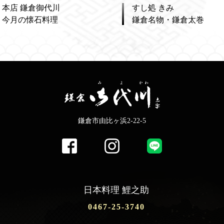
本店 鎌倉御代川
すし処 きみ
今月の懐石料理
鎌倉名物・鎌倉太巻
鎌倉市由比ヶ浜2-22-5
日本料理 鯉之助
0467-25-3740