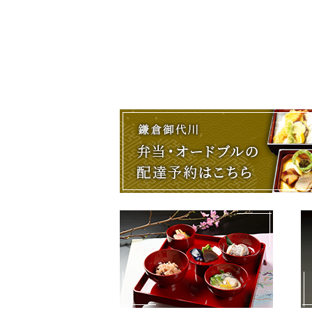
投
稿
ナ
ビ
ゲ
ー
シ
ョ
ン