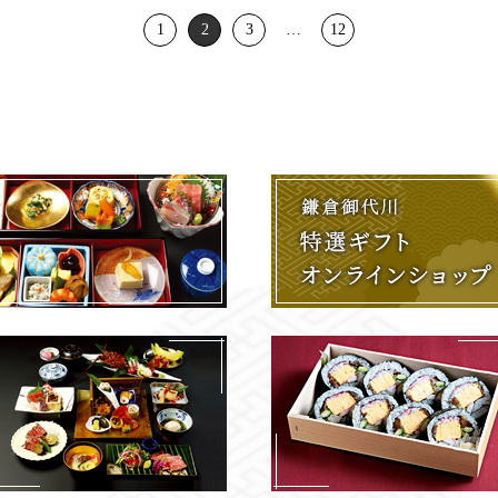
1
2
3
…
12