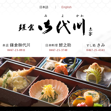
Skip
日本語
English
to
content
鎌倉御代川
鯉之助
きみ
本店
日本料理
すし処
0467-23-0911
0467-25-3740
0467-25-4141