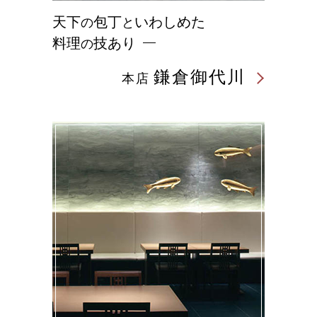
天下
包丁
いわしめた
の
と
料理
技あり
の
鎌倉御代川
本店