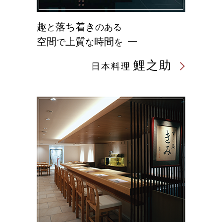
趣
落ち着き
と
のある
空間
上質
時間
で
な
を
鯉之助
日本料理