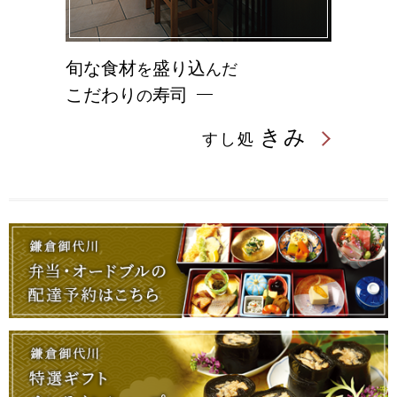
旬な食材
盛り込
を
んだ
こだわり
寿司
の
きみ
すし処