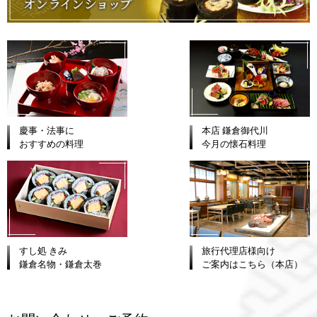
慶事・法事に
本店 鎌倉御代川
おすすめの料理
今月の懐石料理
すし処 きみ
旅行代理店様向け
鎌倉名物・鎌倉太巻
ご案内はこちら（本店）