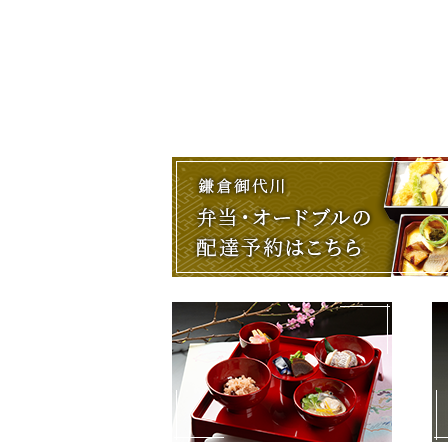
投
稿
ナ
ビ
ゲ
ー
シ
ョ
ン