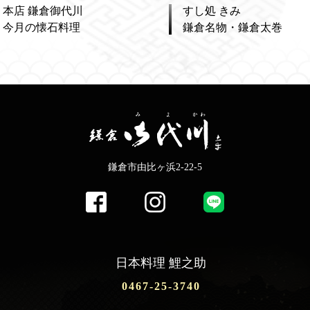
本店 鎌倉御代川
すし処 きみ
今月の懐石料理
鎌倉名物・鎌倉太巻
鎌倉市由比ヶ浜2-22-5
日本料理 鯉之助
0467-25-3740