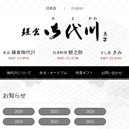
Skip
日本語
English
to
content
鎌倉御代川
鯉之助
きみ
本店
日本料理
すし処
0467-23-0911
0467-25-3740
0467-25-4141
御代川について
弁当・オードブル
特選ギフト
お問い合わせ
お知らせ
2026
2025
2024
2023
2022
2021