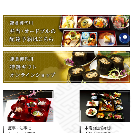
稿
ナ
ビ
ゲ
ー
シ
ョ
ン
慶事・法事に
本店 鎌倉御代川