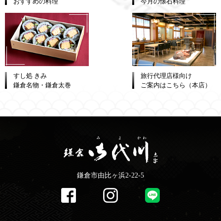
おすすめの料理
今月の懐石料理
すし処 きみ
旅行代理店様向け
鎌倉名物・鎌倉太巻
ご案内はこちら（本店）
鎌倉市由比ヶ浜2-22-5