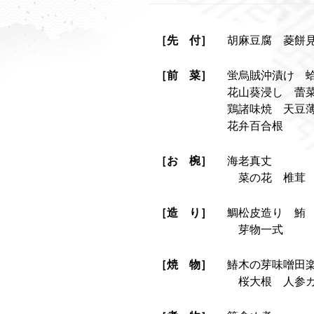
［先 付］
胡麻豆腐 菱餅
［前 菜］
蛍烏賊沖漬け 
花山葵浸し 蕾
鶏諸味焼 天豆
花弁百合根
［お 椀］
海老真丈
菜の花 椎茸 
［造 り］
鯛松皮造り 鮪
芽物一式
［焼 物］
鰆木の芽味噌田
桜大根 人参カ