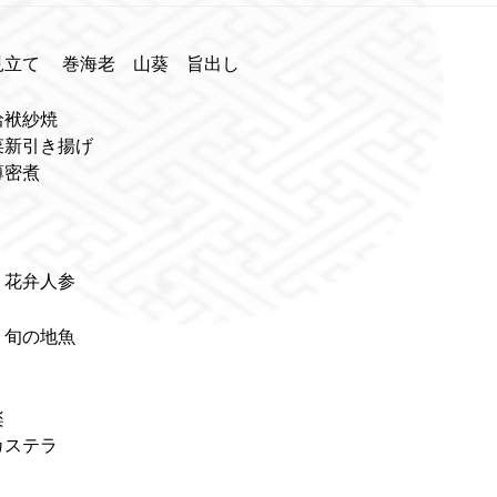
見立て 巻海老 山葵 旨出し
蛤袱紗焼
菜新引き揚げ
薄密煮
花弁人参
 旬の地魚
楽
ステラ