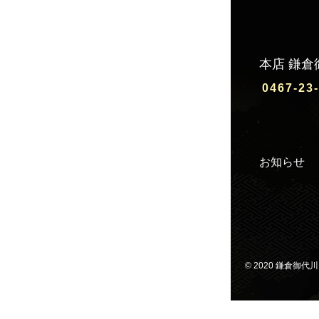
本店 鎌倉
0467-23
お知らせ
©️ 2020 鎌倉御代川 Al