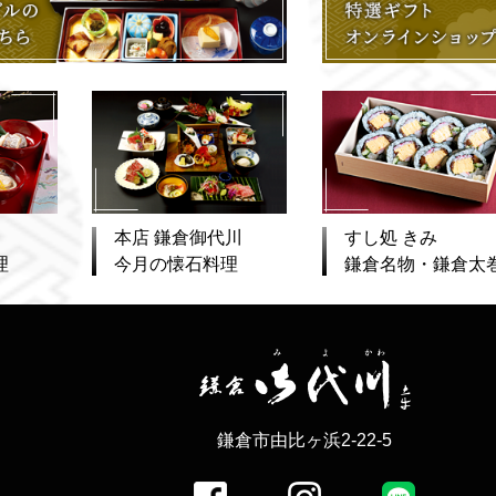
本店 鎌倉御代川
すし処 きみ
理
今月の懐石料理
鎌倉名物・鎌倉太
鎌倉市由比ヶ浜2-22-5