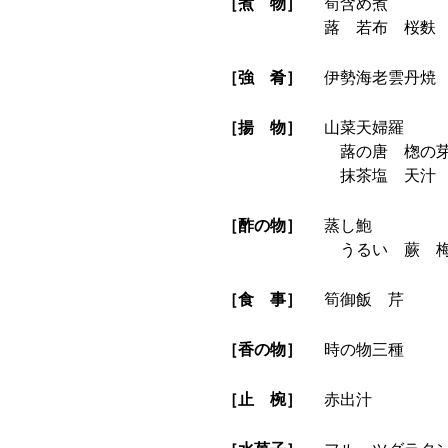
［煮 物］
筍含め煮
蕗 若布 桜麩
［強 肴］
伊勢海老雲丹焼
［揚 物］
山菜天婦羅
蕗の唐 楤の芽
抹茶塩 天汁
［酢の物］
蒸し鮑
うるい 蕨 
［食 事］
筍御飯 芹
［香の物］
時の物三種
［止 椀］
赤出汁