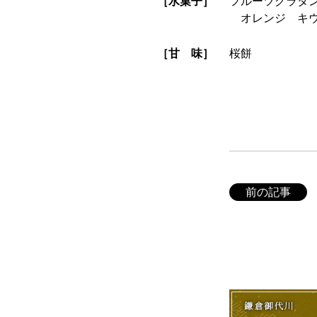
［水菓子］
フルーツグラタ
オレンジ キウ
［甘 味］
桜餅
前の記事