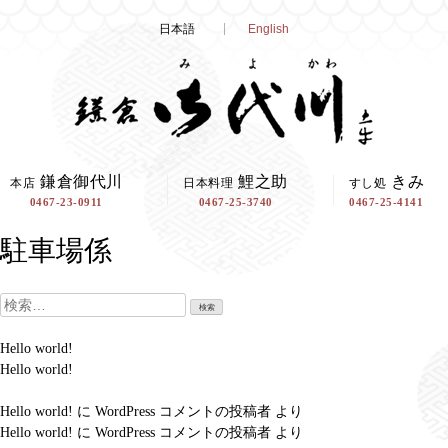
Skip
日本語
English
to
content
鎌倉御代川
鯉之助
きみ
本店
日本料理
すし処
0467-23-0911
0467-25-3740
0467-25-4141
駐車場係
検
索:
Hello world!
Hello world!
Hello world!
に
WordPress コメントの投稿者
より
Hello world!
に
WordPress コメントの投稿者
より