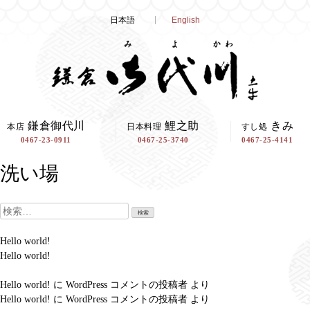
Skip
日本語
English
to
content
鎌倉御代川
鯉之助
きみ
本店
日本料理
すし処
0467-23-0911
0467-25-3740
0467-25-4141
洗い場
検
索:
Hello world!
Hello world!
Hello world!
に
WordPress コメントの投稿者
より
Hello world!
に
WordPress コメントの投稿者
より