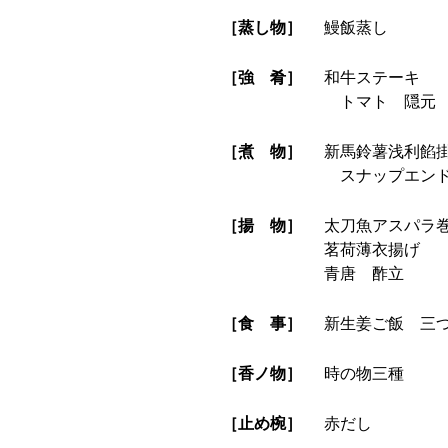
［蒸し物］
鰻飯蒸し
［強 肴］
和牛ステーキ
トマト 隠元
［煮 物］
新馬鈴薯浅利餡
スナップエンド
［揚 物］
太刀魚アスパラ
茗荷薄衣揚げ
青唐 酢立
［食 事］
新生姜ご飯 三
［香ノ物］
時の物三種
［止め椀］
赤だし