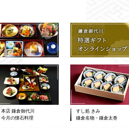
本店 鎌倉御代川
すし処 きみ
今月の懐石料理
鎌倉名物・鎌倉太巻