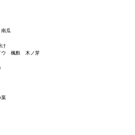
 南瓜
掛け
ウ 楓麩 木ノ芽
巻
つ葉