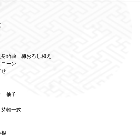
葵
刺身蒟蒻 梅おろし和え
グコーン
寄せ
 柚子
 芽物一式
蓮根