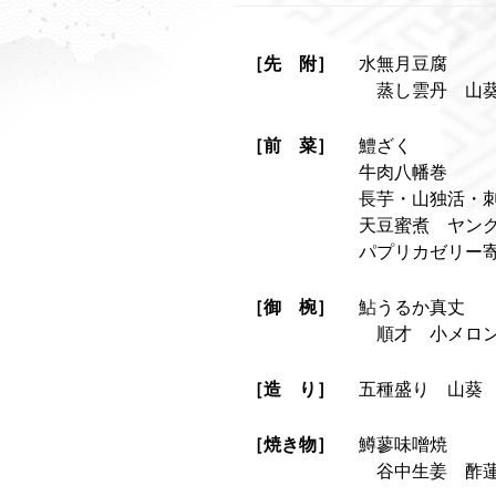
［先 附］
水無月豆腐
蒸し雲丹 山
［前 菜］
鱧ざく
牛肉八幡巻
長芋・山独活・
天豆蜜煮 ヤン
パプリカゼリー
［御 椀］
鮎うるか真丈
順才 小メロン
［造 り］
五種盛り 山葵
［焼き物］
鱒蓼味噌焼
谷中生姜 酢