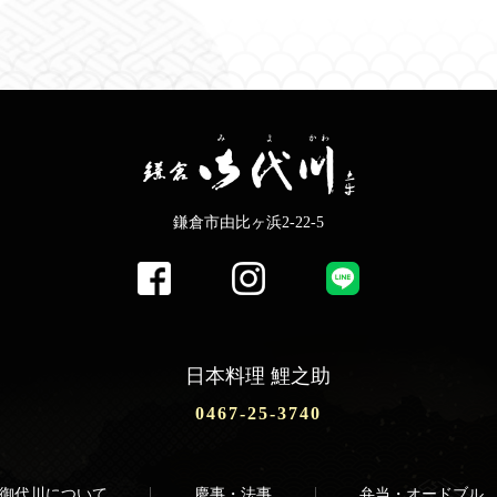
鎌倉市由比ヶ浜2-22-5
日本料理 鯉之助
0467-25-3740
御代川について
慶事・法事
弁当・オードブル