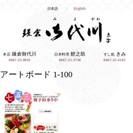
Skip
日本語
English
to
content
鎌倉御代川
鯉之助
きみ
本店
日本料理
すし処
0467-23-0911
0467-25-3740
0467-25-4141
アートボード 1-100