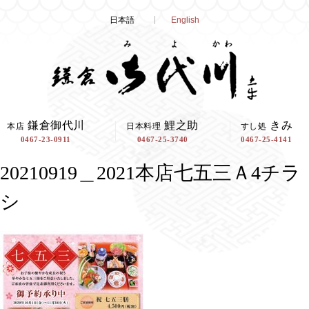
Skip
日本語
English
to
content
鎌倉御代川
鯉之助
きみ
本店
日本料理
すし処
0467-23-0911
0467-25-3740
0467-25-4141
20210919＿2021本店七五三Ａ4チラ
シ