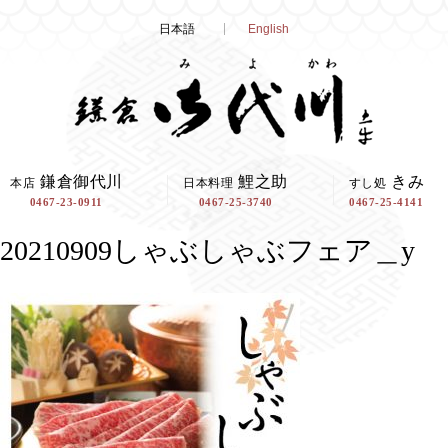
Skip
日本語
English
to
content
鎌倉御代川
鯉之助
きみ
本店
日本料理
すし処
0467-23-0911
0467-25-3740
0467-25-4141
20210909しゃぶしゃぶフェア＿y