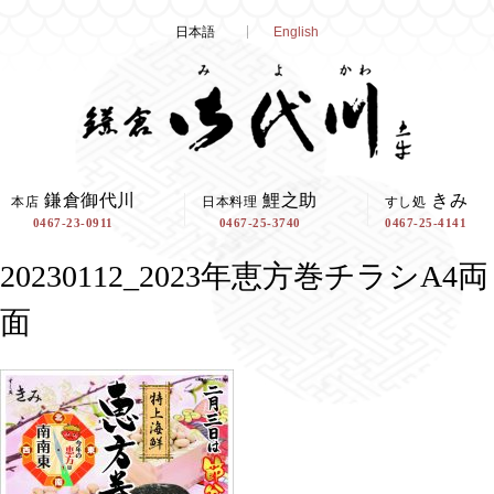
Skip
日本語
English
to
content
鎌倉御代川
鯉之助
きみ
本店
日本料理
すし処
0467-23-0911
0467-25-3740
0467-25-4141
20230112_2023年恵方巻チラシA4両
面