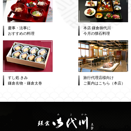
慶事・法事に
本店 鎌倉御代川
おすすめの料理
今月の懐石料理
すし処 きみ
旅行代理店様向け
鎌倉名物・鎌倉太巻
ご案内はこちら（本店）