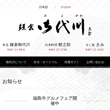
Skip
日本語
English
to
content
鎌倉御代川
鯉之助
きみ
本店
日本料理
すし処
0467-23-0911
0467-25-3740
0467-25-4141
御代川について
弁当・オードブル
特選ギフト
お問い合わせ
お知らせ
福島牛グルメフェア開
催中