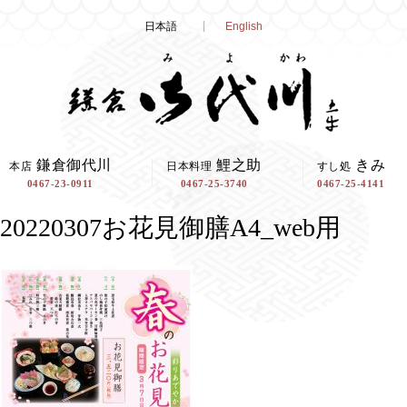
Skip
日本語
English
to
content
鎌倉御代川
鯉之助
きみ
本店
日本料理
すし処
0467-23-0911
0467-25-3740
0467-25-4141
20220307お花見御膳A4_web用