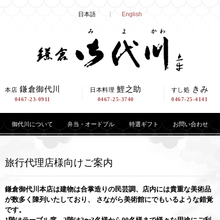
Skip
日本語
English
to
content
鎌倉御代川
鯉之助
きみ
本店
日本料理
すし処
0467-23-0911
0467-25-3740
0467-25-4141
御代川について
弁当・オードブル
特選ギフト
お問い合わせ
旅行代理店様向けご案内
鎌倉御代川本店は建物は合掌造りの民芸調、店内には貴重な美術品
が数多く陳列いたしており、
さながら美術館にでもいるような錯覚
です。