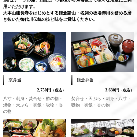
1階はテーブル席、2階は2〜3名様から90名様まで様々な用途にご利
用いただけます。
大本山建長寺をはじめとする鎌倉諸山・名刹の板場御用を務める磨
き抜いた御代川伝統の技と味をご賞味ください。
京弁当
鎌倉弁当
2,750円
3,630円
（税込）
（税込）
八寸・刺身・焚合せ・酢の物・
焚合せ・天ぷら・刺身・八寸・
焼物・天ぷら・御飯・吸物・香
吸物・御飯・香の物
の物