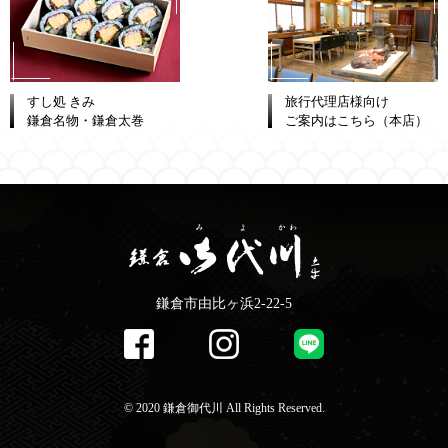
すし処 きみ
旅行代理店様向け
鎌倉名物・鎌倉太巻
ご案内はこちら（本店）
鎌倉市由比ヶ浜2-22-5
©️ 2020 鎌倉御代川 All Rights Reserved.