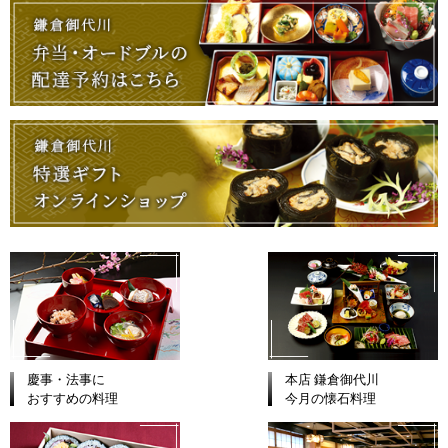
慶事・法事に
本店 鎌倉御代川
おすすめの料理
今月の懐石料理