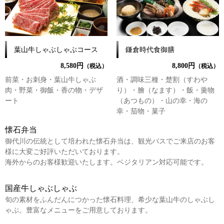
葉山牛しゃぶしゃぶコース
鎌倉時代食御膳
8,580円
8,800円
（税込）
（税込）
前菜・お刺身・葉山牛しゃぶ
酒・調味三種・楚割（すわや
肉・野菜・御飯・香の物・デザ
り）・膾（なます）・飯・羹物
ート
（あつもの）・山の幸・海の
幸・茄物・菓子
懐石弁当
御代川の伝統として培われた懐石弁当は、観光バスでご来店のお客
様に大変ご好評いただいております。
海外からのお客様歓迎いたします。ベジタリアン対応可能です。
国産牛しゃぶしゃぶ
旬の素材をふんだんにつかった懐石料理、希少な葉山牛のしゃぶし
ゃぶ。豊富なメニューをご用意しております。