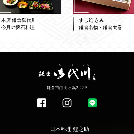
本店 鎌倉御代川
すし処 きみ
今月の懐石料理
鎌倉名物・鎌倉太巻
鎌倉市由比ヶ浜2-22-5
日本料理 鯉之助