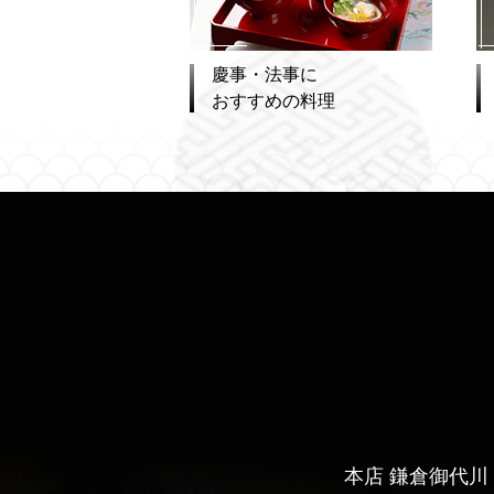
慶事・法事に
おすすめの料理
本店 鎌倉御代川