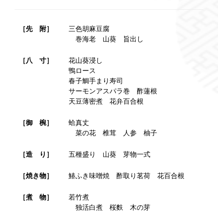
［先 附］
三色胡麻豆腐
巻海老 山葵 旨出し
［八 寸］
花山葵浸し
鴨ロース
春子鯛手まり寿司
サーモンアスパラ巻 酢蓮根
天豆薄密煮 花弁百合根
［御 椀］
蛤真丈
菜の花 椎茸 人参 柚子
［造 り］
五種盛り 山葵 芽物一式
［焼き物］
鰆ふき味噌焼 酢取り茗荷 花百合根
［煮 物］
若竹煮
独活白煮 桜麩 木の芽