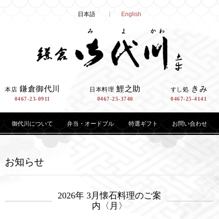
Skip
日本語
English
to
content
鎌倉御代川
鯉之助
きみ
本店
日本料理
すし処
0467-23-0911
0467-25-3740
0467-25-4141
御代川について
弁当・オードブル
特選ギフト
お問い合わせ
お知らせ
2026年 3月懐石料理のご案
内〈月〉