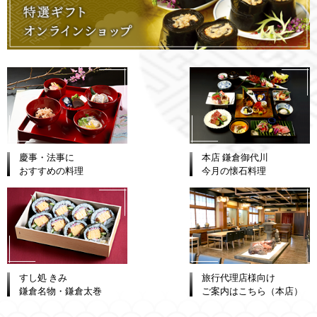
慶事・法事に
本店 鎌倉御代川
おすすめの料理
今月の懐石料理
すし処 きみ
旅行代理店様向け
鎌倉名物・鎌倉太巻
ご案内はこちら（本店）