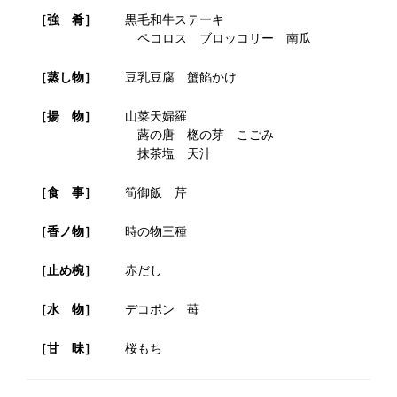
［強 肴］
黒毛和牛ステーキ
ペコロス ブロッコリー 南瓜
［蒸し物］
豆乳豆腐 蟹餡かけ
［揚 物］
山菜天婦羅
蕗の唐 楤の芽 こごみ
抹茶塩 天汁
［食 事］
筍御飯 芹
［香ノ物］
時の物三種
［止め椀］
赤だし
［水 物］
デコポン 苺
［甘 味］
桜もち