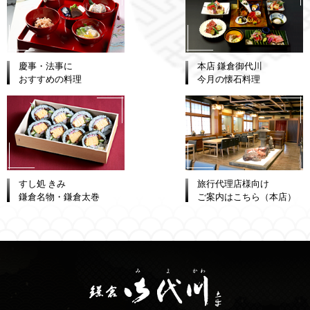
慶事・法事に
本店 鎌倉御代川
おすすめの料理
今月の懐石料理
すし処 きみ
旅行代理店様向け
鎌倉名物・鎌倉太巻
ご案内はこちら（本店）