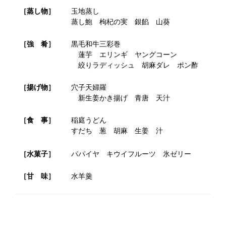
［蒸し物］
玉地蒸し
蒸し鮑 枸杞の実 銀餡 山葵
［強 肴］
黒毛和牛三彩巻
蓮芋 エリンギ ヤングコーン
絞りラディッシュ 胡麻ダレ ポン酢
［揚げ物］
穴子天婦羅
新生姜かき揚げ 青唐 天汁
［食 事］
稲庭うどん
すだち 葱 胡麻 生姜 汁
［水菓子］
パパイヤ キウイフルーツ 氷ゼリー
［甘 味］
水羊羹