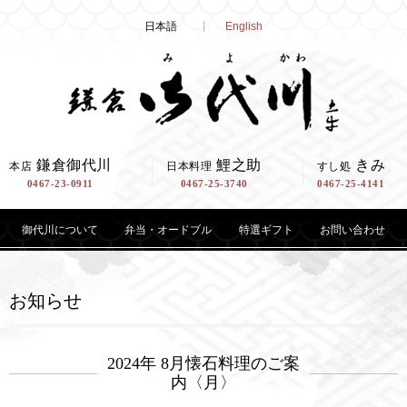
Skip
日本語
English
to
content
鎌倉御代川
鯉之助
きみ
本店
日本料理
すし処
0467-23-0911
0467-25-3740
0467-25-4141
御代川について
弁当・オードブル
特選ギフト
お問い合わせ
お知らせ
2024年 8月懐石料理のご案
内〈月〉