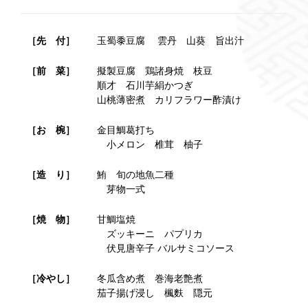
［先 付］
玉蜀黍豆腐 雲丹 山葵 旨出汁
［前 菜］
擬製豆腐 鶏諸身焼 枝豆
順才 石川芋絹かつぎ
山桃薄密煮 カリフラワー酢漬け
［お 椀］
金目鯛葛打ち
小メロン 椎茸 柚子
［造 り］
鮪 旬の地魚二種
芽物一式
［焼 物］
甘鯛塩焼
ズッキーニ パプリカ
伏見唐辛子 バルサミコソース
［冷やし］
冬瓜含め煮 巻海老艶煮
茄子揚げ浸し 楓麩 隠元