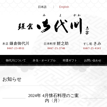
Skip
日本語
English
to
content
鎌倉御代川
鯉之助
きみ
本店
日本料理
すし処
0467-23-0911
0467-25-3740
0467-25-4141
御代川について
弁当・オードブル
特選ギフト
お問い合わせ
お知らせ
2024年 4月懐石料理のご案
内〈月〉