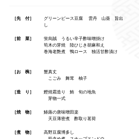
［先 付］
グリーンピース豆腐 雲丹 山葵 旨出
し
［前 菜］
蛍烏賊 うるい辛子酢味噌掛け
筍木の芽焼 陸ひじき胡麻和え
巻海老艶煮 鴨ロース 独活甘酢漬け
［お 椀］
蟹真丈
こごみ 舞茸 柚子
［造 り］
鰹焼霜造り 鮪 旬の地魚
芽物一式
［焼 物］
鰆蕗の唐味噌田楽
天豆薄密煮 酢取り茗荷
［煮 物］
高野豆腐博多し
筍含め煮 スナップエンドウ