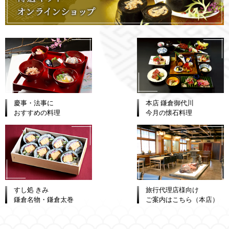
慶事・法事に
本店 鎌倉御代川
おすすめの料理
今月の懐石料理
すし処 きみ
旅行代理店様向け
鎌倉名物・鎌倉太巻
ご案内はこちら（本店）