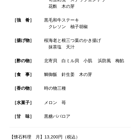
花麩 木の芽
［強 肴］
黒毛和牛ステーキ
クレソン 柚子胡椒
［揚げ物］
桜海老と根三つ葉のかき揚げ
抹茶塩 天汁
［酢の物］
北寄貝 白ミル貝 小肌 浜防風 梅餡
［食 事］
鯛御飯 針生姜 木の芽
［香の物］
時の物三種
［水菓子］
メロン 苺
［甘 味］
黒糖ババロア
【懐石料理 月】13,200円（税込）