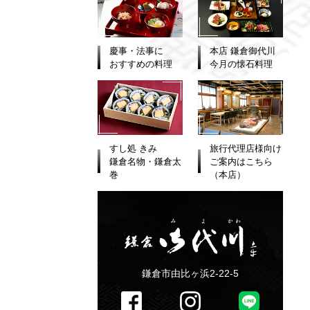
慶事・法事に
本店 鎌倉御代川
おすすめの料理
今月の懐石料理
すし処 きみ
旅行代理店様向け
鎌倉名物・鎌倉太
ご案内はこちら
巻
（本店）
鎌倉市由比ヶ浜2-22-5