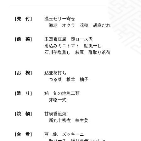
［先 付］
温玉ゼリー寄せ
海老 オクラ 花穂 胡麻だれ
［前 菜］
玉蜀黍豆腐 鴨ロース煮
射込みミニトマト 鮎風干し
石川芋塩蒸し 枝豆 酢取り茗荷
［お 椀］
鮎並葛打ち
つる菜 椎茸 柚子
［造 り］
鮪 旬の地魚二類
芽物一式
［焼 物］
甘鯛香煎焼
新丸十密煮 棒生姜
［合 肴］
蒸し鮑 ズッキーニ
肝ソース 縒りラディッシュ