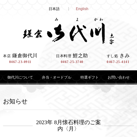
Skip
日本語
English
to
content
鎌倉御代川
鯉之助
きみ
本店
日本料理
すし処
0467-23-0911
0467-25-3740
0467-25-4141
御代川について
弁当・オードブル
特選ギフト
お問い合わせ
お知らせ
2023年 8月懐石料理のご案
内〈月〉