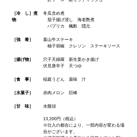
［冷 し］煮
冬瓜含め煮
物
茄子揚げ浸し 海老艶煮
パプリカ 楓麩 隠元
［強 肴］
葉山牛ステーキ
柚子胡椒 クレソン ステーキソース
［揚げ物］
穴子天婦羅 新生姜かき揚げ
伏見唐辛子 天つゆ
［食 事］
稲庭うどん 薬味 汁
［水菓子］
赤肉メロン 巨峰
［甘 味］
水饅頭
13,200円（税込）
※仕入の都合により、一部内容が変わる場
合がございます。