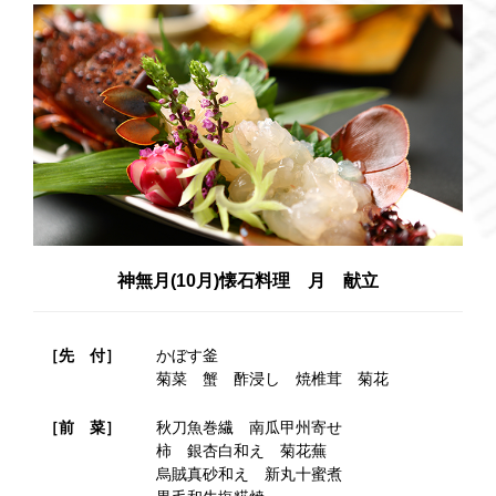
神無月(10月)懐石料理 月 献立
［先 付］
かぼす釜
菊菜 蟹 酢浸し 焼椎茸 菊花
［前 菜］
秋刀魚巻繊 南瓜甲州寄せ
柿 銀杏白和え 菊花蕪
烏賊真砂和え 新丸十蜜煮