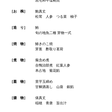
黒毛和牛塩糀焼
［お 椀］
鮑真丈
松茸 人参 つる菜 柚子
［造 り］
鮪
旬の地魚二種 芽物一式
［焼 物］
鰆きのこ焼
芽葱 酢取り茗荷
［煮 物］
蕪含め煮
合鴨治部煮 紅葉人参
本占地 菊花餡
［蓋 物］
里芋玉締め
甘鯛酒蒸し 山葵 銀餡
［揚 物］
俵真丈
稲穂 青唐 旨出汁