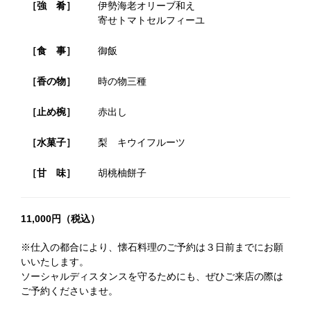
［強 肴］
伊勢海老オリーブ和え
寄せトマトセルフィーユ
［食 事］
御飯
［香の物］
時の物三種
［止め椀］
赤出し
［水菓子］
梨 キウイフルーツ
［甘 味］
胡桃柚餅子
11,000円（税込）
※仕入の都合により、懐石料理のご予約は３日前までにお願
いいたします。
ソーシャルディスタンスを守るためにも、ぜひご来店の際は
ご予約くださいませ。