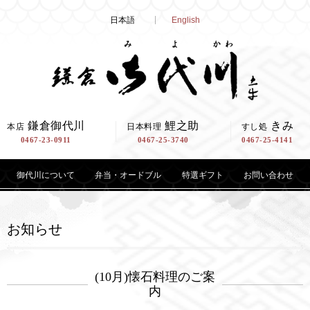
Skip
日本語
English
to
content
鎌倉御代川
鯉之助
きみ
本店
日本料理
すし処
0467-23-0911
0467-25-3740
0467-25-4141
御代川について
弁当・オードブル
特選ギフト
お問い合わせ
お知らせ
(10月)懐石料理のご案
内