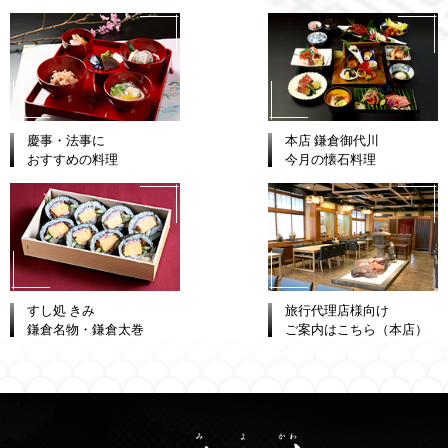
慶事・法事に
本店 鎌倉御代川
おすすめの料理
今月の懐石料理
すし処 きみ
旅行代理店様向け
鎌倉名物・鎌倉太巻
ご案内はこちら（本店）