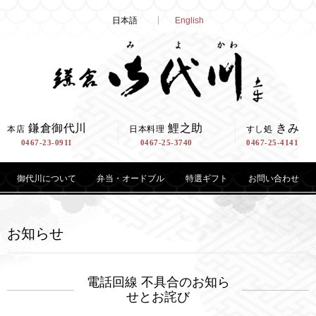
Skip
日本語
English
to
content
鎌倉御代川
鯉之助
きみ
本店
日本料理
すし処
0467-23-0911
0467-25-3740
0467-25-4141
御代川について
弁当・オードブル
特選ギフト
お問い合わせ
お知らせ
電話回線 不具合のお知ら
せとお詫び