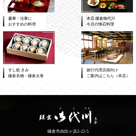
慶事・法事に
本店 鎌倉御代川
おすすめの料理
今月の懐石料理
すし処 きみ
旅行代理店様向け
鎌倉名物・鎌倉太巻
ご案内はこちら（本店）
鎌倉市由比ヶ浜2-22-5