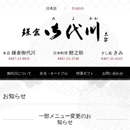
Skip
日本語
English
to
content
鎌倉御代川
鯉之助
きみ
本店
日本料理
すし処
0467-23-0911
0467-25-3740
0467-25-4141
御代川について
弁当・オードブル
特選ギフト
お問い合わせ
お知らせ
一部メニュー変更のお
知らせ