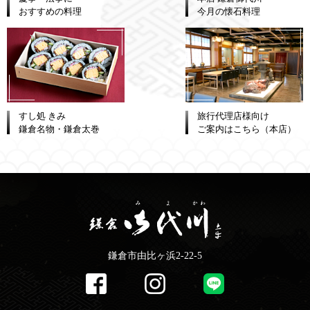
おすすめの料理
今月の懐石料理
すし処 きみ
旅行代理店様向け
鎌倉名物・鎌倉太巻
ご案内はこちら（本店）
鎌倉市由比ヶ浜2-22-5